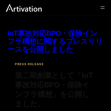
カテゴリー:
Press Release
内
容
を
ス
キ
ッ
IoT事故対応BPO・保険イン
プ
フラ構想に関するプレスリリ
ースを公開しました
PRESS RELEASE
第二期創業として「IoT
事故対応BPO・保険イ
ンフラ構想」を公開し
ました。