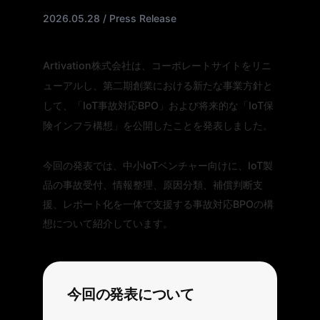
2026.05.28 / Press Release
Artivation株式会社は、コーポレートサイトをリニ
ューアルし、第二期創業における新たな事業方針と
して、「IoT事故対応BPO」および将来的な「IoT保
険インフラ構想」を公開したことを発表しました。
今回の発表では、中小IoTベンチャー向けに、IoT製
品の事故受付、情報整理、原因分類、補償判断支
援、レポート化を一体で支援する事故対応BPOの構
想について紹介しています。
今回の発表について