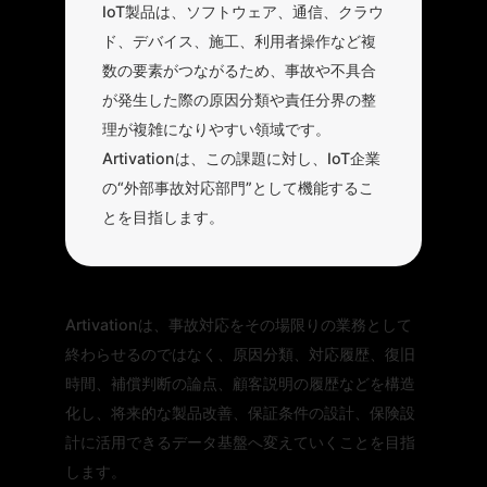
IoT製品は、ソフトウェア、通信、クラウ
ド、デバイス、施工、利用者操作など複
数の要素がつながるため、事故や不具合
が発生した際の原因分類や責任分界の整
理が複雑になりやすい領域です。
Artivationは、この課題に対し、IoT企業
の“外部事故対応部門”として機能するこ
とを目指します。
Artivationは、事故対応をその場限りの業務として
終わらせるのではなく、原因分類、対応履歴、復旧
時間、補償判断の論点、顧客説明の履歴などを構造
化し、将来的な製品改善、保証条件の設計、保険設
計に活用できるデータ基盤へ変えていくことを目指
します。