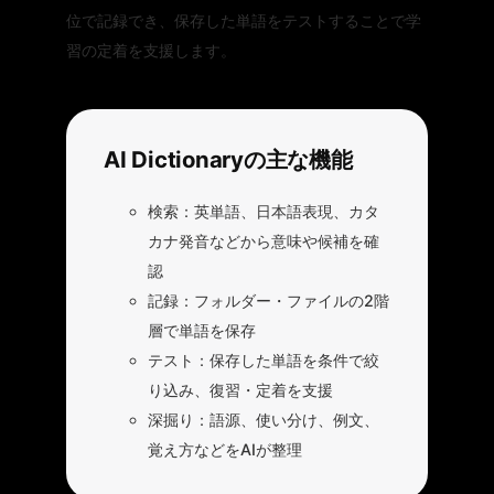
位で記録でき、保存した単語をテストすることで学
習の定着を支援します。
AI Dictionaryの主な機能
検索：英単語、日本語表現、カタ
カナ発音などから意味や候補を確
認
記録：フォルダー・ファイルの2階
層で単語を保存
テスト：保存した単語を条件で絞
り込み、復習・定着を支援
深掘り：語源、使い分け、例文、
覚え方などをAIが整理