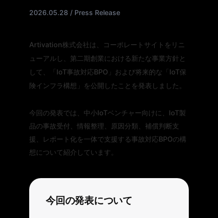
2026.05.28 / Press Release
Artivation株式会社は、コーポレートサイトをリニ
ューアルし、第二期創業における新たな事業方針と
して、「IoT事故対応BPO」および将来的な「IoT保
険インフラ構想」を公開したことを発表しました。
今回の発表では、中小IoTベンチャー向けに、IoT製
品の事故受付、情報整理、原因分類、補償判断支
援、レポート化を一体で支援する事故対応BPOの構
想について紹介しています。
今回の発表について