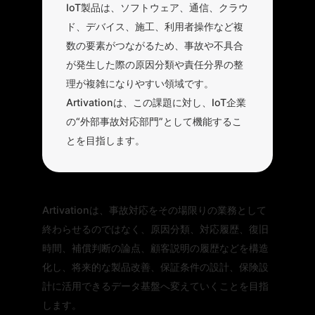
IoT製品は、ソフトウェア、通信、クラウ
ド、デバイス、施工、利用者操作など複
数の要素がつながるため、事故や不具合
が発生した際の原因分類や責任分界の整
理が複雑になりやすい領域です。
Artivationは、この課題に対し、IoT企業
の“外部事故対応部門”として機能するこ
とを目指します。
Artivationは、事故対応をその場限りの業務として
終わらせるのではなく、原因分類、対応履歴、復旧
時間、補償判断の論点、顧客説明の履歴などを構造
化し、将来的な製品改善、保証条件の設計、保険設
計に活用できるデータ基盤へ変えていくことを目指
します。