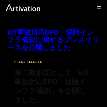
カテゴリー:
Information
内
容
を
ス
キ
ッ
IoT事故対応BPO・保険イン
プ
フラ構想に関するプレスリリ
ースを公開しました
PRESS RELEASE
第二期創業として「IoT
事故対応BPO・保険イ
ンフラ構想」を公開し
ました。