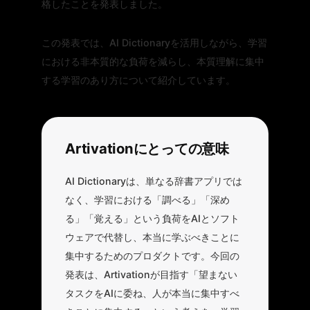
格したことを発表しました。
この発表では、AI Dictionaryを活用しながら、学習
における非本質的な負荷を減らし、本質理解に集中
する学習のあり方について紹介しています。
Artivationにとっての意味
AI Dictionaryは、単なる辞書アプリでは
なく、学習における「調べる」「深め
る」「覚える」という負荷をAIとソフト
ウェアで代替し、本当に学ぶべきことに
集中するためのプロダクトです。今回の
発表は、Artivationが目指す「望まない
タスクをAIに委ね、人が本当に集中すべ