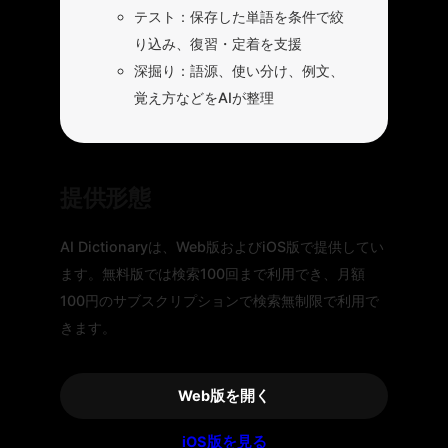
テスト：保存した単語を条件で絞
り込み、復習・定着を支援
深掘り：語源、使い分け、例文、
覚え方などをAIが整理
提供形態
AI Dictionaryは、Web版およびiOS版で提供してい
ます。無料版では検索100回まで利用でき、月額
100円のサブスクリプションで検索無制限で利用で
きます。
Web版を開く
iOS版を見る